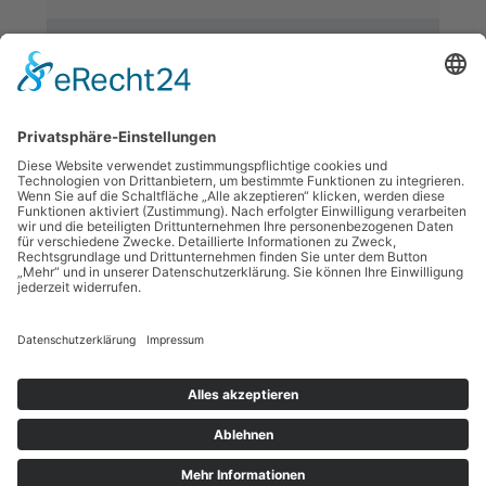
Weitere Meldungen
1 A Autenrieth Kunststofftechnik GmbH & Co. KG
Gewerbestraße 8 • D-72535 Heroldstatt
+49 7389 9088-0
info@autenrieth-kunststofftechnik.de
www.autenrieth-kunststofftechnik.de