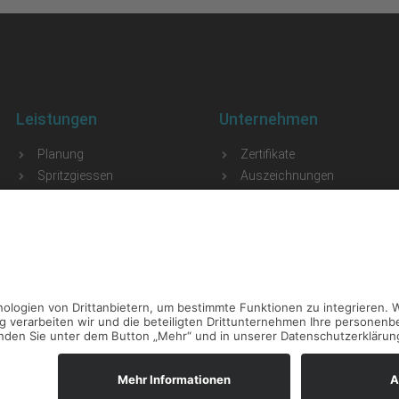
Leistungen
Unternehmen
Planung
Zertifikate
Spritzgiessen
Auszeichnungen
3D-Druck
Stellenangebote
Baugruppen
Historie
Montage
Team
Logistik
Kontakt
Konz