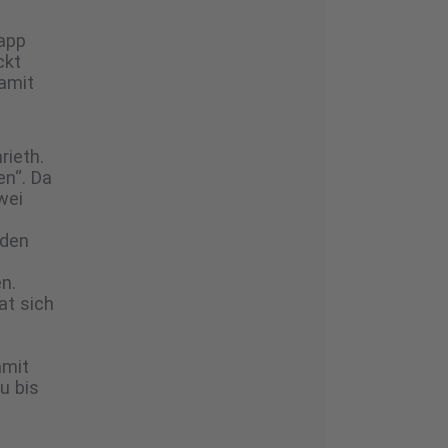
app
ckt
Damit
rieth.
n“. Da
wei
nden
n.
at sich
amit
u bis