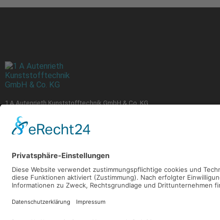
1 A Autenrieth Kunststofftechnik GmbH & Co. KG
Gewerbestraße 8 • D-72535 Heroldstatt
+49 7389 9088-0
info@autenrieth-kunststofftechnik.de
www.autenrieth-kunststofftechnik.de