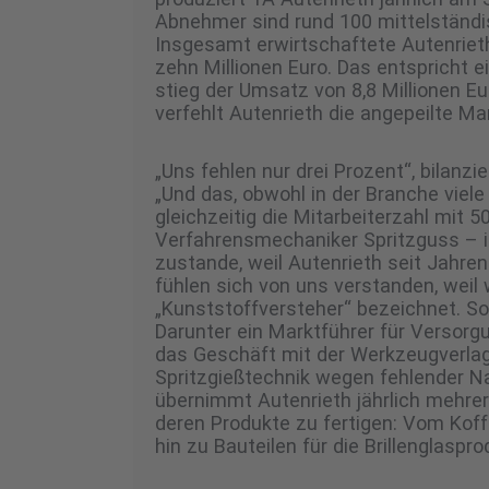
Abnehmer sind rund 100 mittelständ
Insgesamt erwirtschaftete Autenrie
zehn Millionen Euro. Das entspricht
stieg der Umsatz von 8,8 Millionen Eu
verfehlt Autenrieth die angepeilte Ma
„Uns fehlen nur drei Prozent“, bilanz
„Und das, obwohl in der Branche vi
gleichzeitig die Mitarbeiterzahl mit 5
Verfahrensmechaniker Spritzguss –
zustande, weil Autenrieth seit Jahren
fühlen sich von uns verstanden, weil w
„Kunststoffversteher“ bezeichnet. 
Darunter ein Marktführer für Versor
das Geschäft mit der Werkzeugverlage
Spritzgießtechnik wegen fehlender N
übernimmt Autenrieth jährlich mehr
deren Produkte zu fertigen: Vom Koff
hin zu Bauteilen für die Brillenglaspro