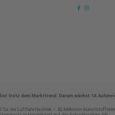
list trotz dem Markttrend. Darum wächst 1A Autenri
 für die Luftfahrttechnik – 42 Millionen Kunststoffteil
 Stammsitz in Heroldstatt auf der Schwäbischen Alb.