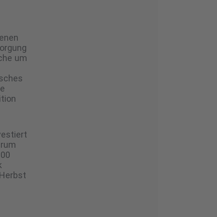
genen
sorgung
äche um
isches
le
tion
estiert
trum
000
k
 Herbst