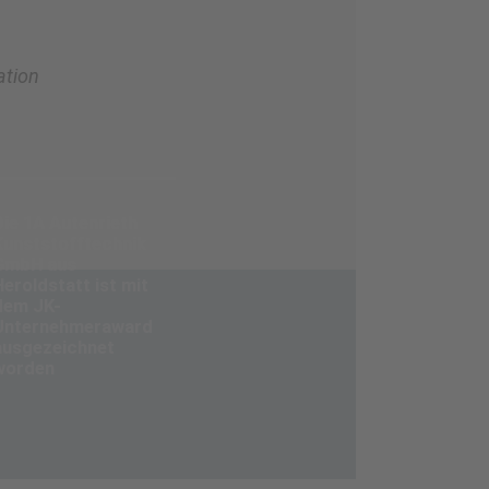
ation
Die 1A Autenrieth
Kunststofftechnik
GmbH aus
Heroldstatt ist mit
dem JK-
Unternehmeraward
ausgezeichnet
worden