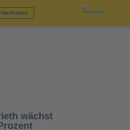
rierefreiheit
ieth wächst
Prozent