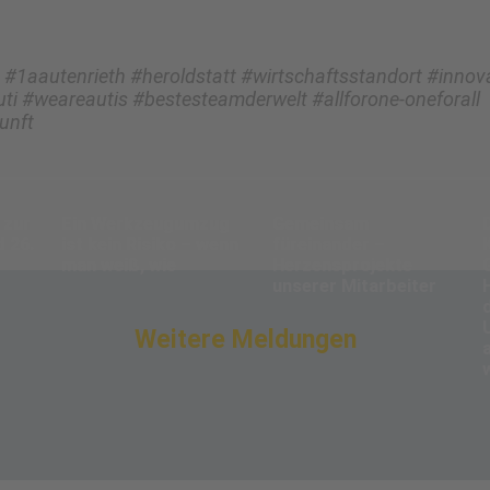
1aautenrieth #heroldstatt #wirtschaftsstandort #innov
ti #weareautis #bestesteamderwelt #allforone-oneforall
unft
 zur
Ein Werkzeugumzug
Gemeinsam
 26.
ist kein Risiko – wenn
füreinander –
man weiß, wie
Herzensprojekte
unserer Mitarbeiter
Weitere Meldungen