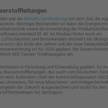
erstoffleitungen
Jahr war die
Klimafit-Zertifizierung
mit dem Ziel, die ei
zieren. Wichtiger Bestandteil ist dabei die Energiever
oltaiktechnik sowie die Erweiterung der Produktionsfl
ffizienzstandard EE 40. Im Neubau findet auch ein
t Luftschächten und Betonkanälen entsteht ein ökolog
 nutzt. Bis Ende des Jahres soll die neue Gebäudehül
onserweiterung ist für 2026 geplant. Die Gesamtinvesti
jährlich 803 Tonnen Treibhausgase ein.
estitionen in Forschung und Entwicklung geplant. So inv
 zu Wasserstoffleitungen, das auch vom Deutschen Zen
rt wird. Außerdem stellt der Kunststoffspezialist 660.
 des Umsatzes, für neue Maschinen- und Anlagentechni
beitgeber der Zukunft ausgezeichnet und sucht für den
tofftechnologen für Spritzguss.