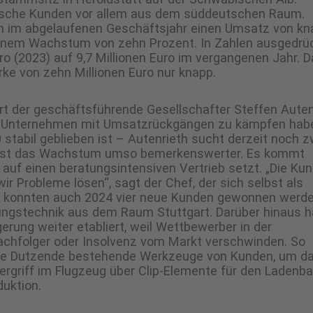
ische Kunden vor allem aus dem süddeutschen Raum.
th im abgelaufenen Geschäftsjahr einen Umsatz von kn
 einem Wachstum von zehn Prozent. In Zahlen ausgedrü
ro (2023) auf 9,7 Millionen Euro im vergangenen Jahr. 
rke von zehn Millionen Euro nur knapp.
iert der geschäftsführende Gesellschafter Steffen Auten
ele Unternehmen mit Umsatzrückgängen zu kämpfen habe
0 stabil geblieben ist – Autenrieth sucht derzeit noch z
 ist das Wachstum umso bemerkenswerter. Es kommt
 auf einen beratungsintensiven Vertrieb setzt. „Die Ku
ir Probleme lösen“, sagt der Chef, der sich selbst als
So konnten auch 2024 vier neue Kunden gewonnen werde
gungstechnik aus dem Raum Stuttgart. Darüber hinaus h
rung weiter etabliert, weil Wettbewerber in der
achfolger oder Insolvenz vom Markt verschwinden. So
ere Dutzende bestehende Werkzeuge von Kunden, um d
ergriff im Flugzeug über Clip-Elemente für den Ladenba
duktion.