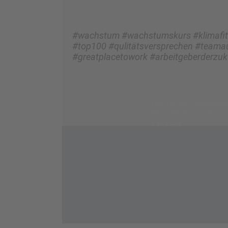
#wachstum #wachstumskurs #klimafit #
#top100 #qulitätsversprechen #teamau
#greatplacetowork #arbeitgeberderzuk
Herzliche Einladung
KPA 2026 am 25. und
Februar