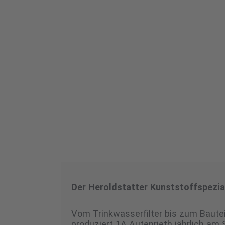
Der Heroldstatter Kunststoffspezia
Vom Trinkwasserfilter bis zum Bauteil
produziert 1A Autenrieth jährlich am