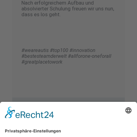
Nach erfolgreichem Aufbau und
absolvierter Schulung freuen wir uns nun,
dass es los geht.
#weareautis #top100 #innovation
#bestesteamderwelt #allforone-oneforall
#greatplacetowork
Weitere Meldungen